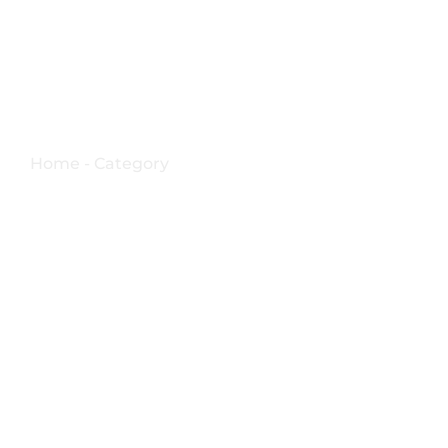
Chiesa San Leonardo
Home - Category