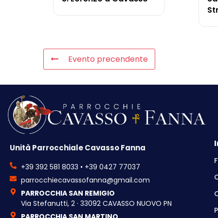
St
Evento precendente
Unità Parrocchiale Cavasso Fanna
F
+39 392 581 8033 • +39 0427 77037
parrocchiecavassofanna@gmail.com
PARROCCHIA SAN REMIGIO
C
Via Stefanutti, 2 · 33092 CAVASSO NUOVO PN
P
PARROCCHIA SAN MARTINO