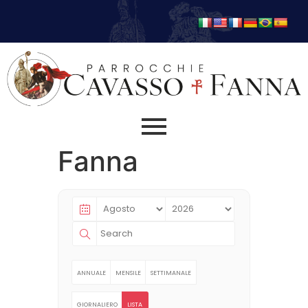
Fanna
ANNUALE
MENSILE
SETTIMANALE
GIORNALIERO
LISTA