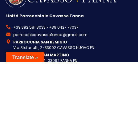
Unità Parrocchiale Cavasso Fanna
+39 392 581 8033 • +39 0427 77037
parrocchiecavassofanna@gmail.com
PARROCCHIA SAN REMIGIO
Via Stefanutti, 2 · 33092 CAVASSO NUOVO PN
PARROCCHIA SAN MARTINO
Translate »
Via Montelieto, 24 · 33092 FANNA PN
Info
Link
Foglietto parrocchie
Formazione nel Territorio
Catechesi
Diocesi Concordia-
Pordenone
Centri parrocchiali
Pastorale Famiglia e vita
Privacy Policy
Pastorale Giovani