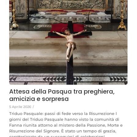
Attesa della Pasqua tra preghiera,
amicizia e sorpresa
5 Aprile 2026
/
Triduo Pasquale: passi di fede verso la Risurrezione I
giorni del Triduo Pasquale hanno visto la comunità di
Fanna riunita attorno al mistero della Passione, Morte e
Risurrezione del Signore. È stato un tempo di grazia,
caratterizzato da un susseguirsi di celebrazioni