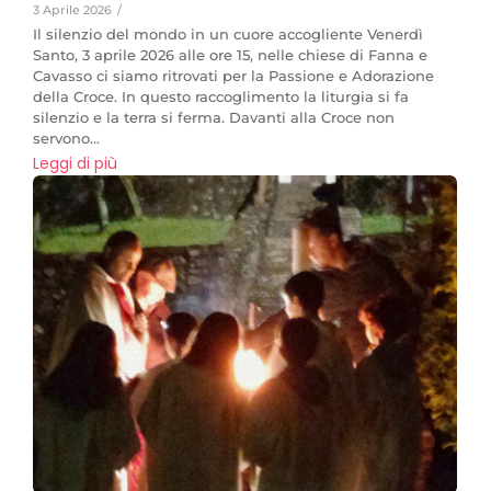
3 Aprile 2026
/
Il silenzio del mondo in un cuore accogliente Venerdì
Santo, 3 aprile 2026 alle ore 15, nelle chiese di Fanna e
Cavasso ci siamo ritrovati per la Passione e Adorazione
della Croce. In questo raccoglimento la liturgia si fa
silenzio e la terra si ferma. Davanti alla Croce non
servono...
Leggi di più