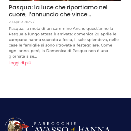
Pasqua: la luce che riportiamo nel
cuore, l’annuncio che vince…
20 Aprile 2025
/
Pasqua: la meta di un cammino Anche quest’anno la
Pasqua a lungo attesa è arrivata: domenica 20 aprile le
campane hanno suonato a festa, il sole splendeva, nelle
case le famiglie si sono ritrovate a festeggiare. Come
ogni anno, però, la Domenica di Pasqua non è una
giornata a sé...
Leggi di più