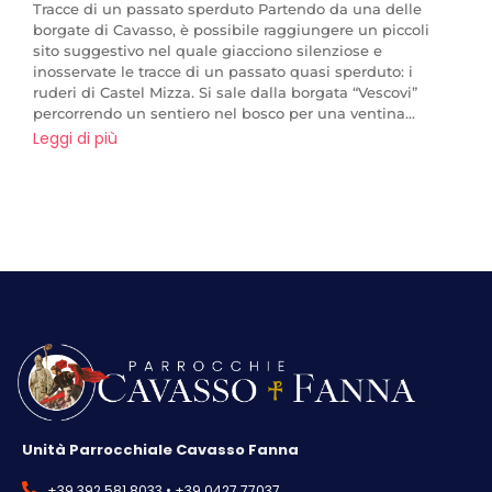
Tracce di un passato sperduto Partendo da una delle
borgate di Cavasso, è possibile raggiungere un piccoli
sito suggestivo nel quale giacciono silenziose e
inosservate le tracce di un passato quasi sperduto: i
ruderi di Castel Mizza. Si sale dalla borgata “Vescovi”
percorrendo un sentiero nel bosco per una ventina...
Leggi di più
Unità Parrocchiale Cavasso Fanna
+39 392 581 8033 • +39 0427 77037