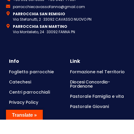
parrocchiecavassofanna@gmail.com
PARROCCHIA SAN REMIGIO
Via Stefanutti, 2 · 33092 CAVASSO NUOVO PN
PARROCCHIA SAN MARTINO
Via Montelieto, 24 · 33092 FANNA PN
Info
Link
Foglietto parrocchie
Formazione nel Territorio
Catechesi
Diocesi Concordia-
Pordenone
Centri parrocchiali
Pastorale Famiglia e vita
Privacy Policy
Pastorale Giovani
Translate »
Orari d'ufficio
FANNA,
martedì, 9.00-12.00
e venerdì, 15.00-17.00