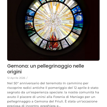
Gemona: un pellegrinaggio nelle
origini
12 Aprile 2026
/
Nel 50° anniversario del terremoto In cammino per
riscoprire radici antiche Il pomeriggio del 12 aprile è stato
segnato da un’esperienza speciale: la nostra comunità ha
avuto il piacere di unirsi alla Forania di Maniago per un
pellegrinaggio a Gemona del Friuli. È stata un’occasione
preziosa di incontro, preghiera e...