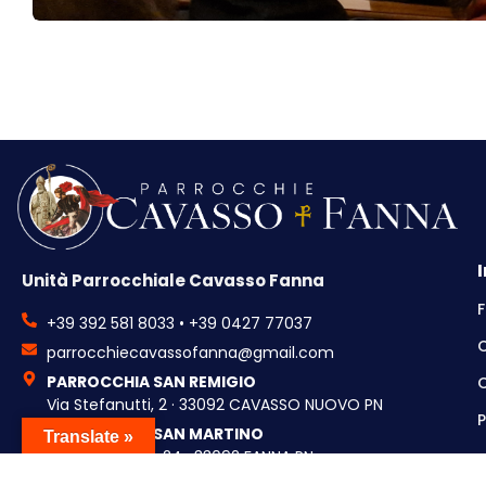
Unità Parrocchiale Cavasso Fanna
F
+39 392 581 8033 • +39 0427 77037
parrocchiecavassofanna@gmail.com
PARROCCHIA SAN REMIGIO
C
Via Stefanutti, 2 · 33092 CAVASSO NUOVO PN
P
PARROCCHIA SAN MARTINO
Translate »
Via Montelieto, 24 · 33092 FANNA PN