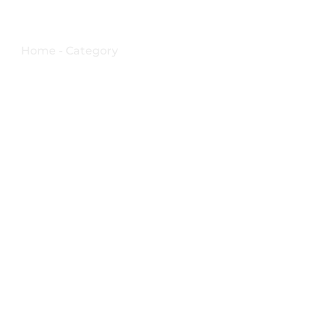
mini sfilata in masche
Home - Category