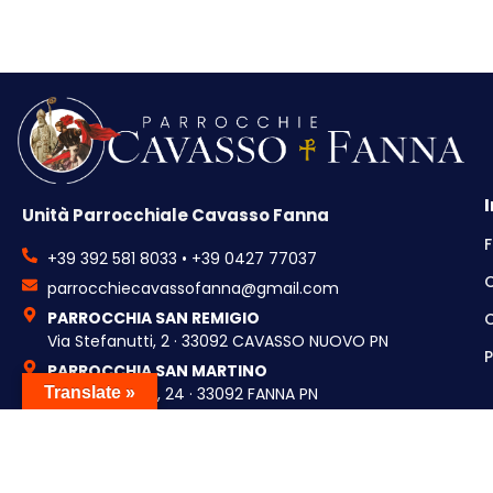
Unità Parrocchiale Cavasso Fanna
F
+39 392 581 8033 • +39 0427 77037
parrocchiecavassofanna@gmail.com
PARROCCHIA SAN REMIGIO
C
Via Stefanutti, 2 · 33092 CAVASSO NUOVO PN
P
PARROCCHIA SAN MARTINO
Via Montelieto, 24 · 33092 FANNA PN
Translate »