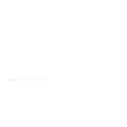
Madonna di Strada
Home - Category