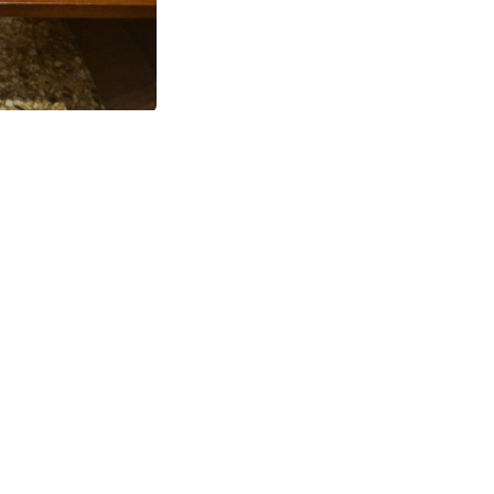
O
Info
Link
oglietto parrocchie
Formazione nel Territorio
Catechesi
Diocesi Concordia-Pordenone
entri parrocchiali
Pastorale Famiglia e vita