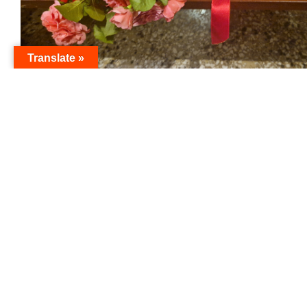
Translate »
Unità Parrocchiale Cavasso Fanna
F
+39 392 581 8033 • +39 0427 77037
parrocchiecavassofanna@gmail.com
PARROCCHIA SAN REMIGIO
C