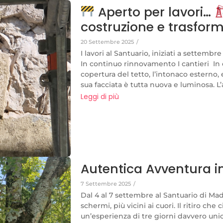
Aperto per lavori…
costruzione e trasfor
20 Settembre 2025
/
I lavori al Santuario, iniziati a settembr
In continuo rinnovamento I cantieri In q
copertura del tetto, l’intonaco esterno, e 
sua facciata è tutta nuova e luminosa. L’a
Leggi di più
Autentica Avventura i
7 Settembre 2025
/
Dal 4 al 7 settembre al Santuario di Ma
schermi, più vicini ai cuori. Il ritiro che
un’esperienza di tre giorni davvero uni