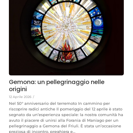
Gemona: un pellegrinaggio nelle
origini
12 Aprile 2026
/
Nel 50° anniversario del terremoto In cammino per
riscoprire radici antiche Il pomeriggio del 12 aprile è stato
segnato da un’esperienza speciale: la nostra comunità ha
avuto il piacere di unirsi alla Forania di Maniago per un
pellegrinaggio a Gemona del Friuli. È stata un’occasione
preziosa di incontro, preghiera e...