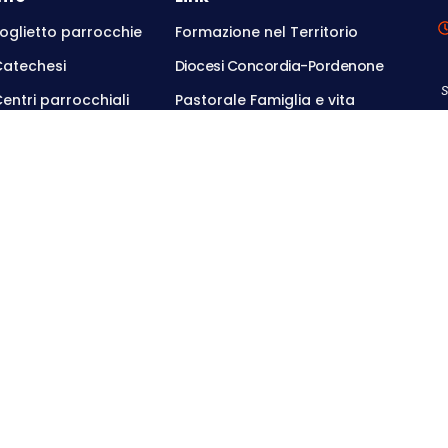
oglietto parrocchie
Formazione nel Territorio
Catechesi
Diocesi Concordia-Pordenone
entri parrocchiali
Pastorale Famiglia e vita
rivacy Policy
Pastorale Giovani
so Nuovo PN, cf 90002410935 • Parrocchia San Martino, Fanna PN