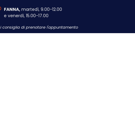
FANNA,
martedì, 9.00-12.00
e venerdì, 15.00-17.00
Si consiglia di prenotare l'appuntamento
Contattaci
, cf 90003150936