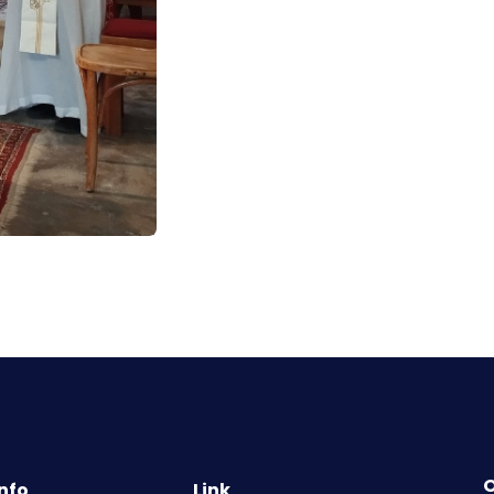
O
Info
Link