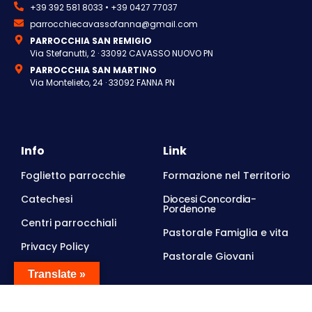
+39 392 581 8033 • +39 0427 77037
parrocchiecavassofanna@gmail.com
PARROCCHIA SAN REMIGIO
Via Stefanutti, 2 · 33092 CAVASSO NUOVO PN
PARROCCHIA SAN MARTINO
Via Montelieto, 24 · 33092 FANNA PN
Info
Link
Foglietto parrocchie
Formazione nel Territorio
Catechesi
Diocesi Concordia-
Pordenone
Centri parrocchiali
Pastorale Famiglia e vita
Privacy Policy
Pastorale Giovani
Translate »
Orari d'ufficio
FANNA,
martedì, 9.00-12.00