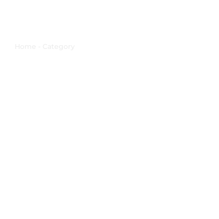
Festa della speranza
Home - Category