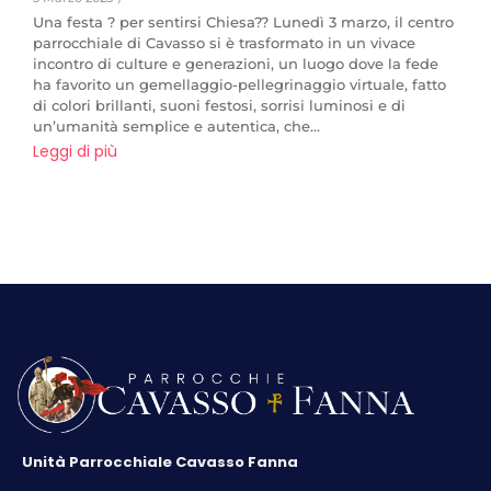
Una festa ? per sentirsi Chiesa?? Lunedì 3 marzo, il centro
parrocchiale di Cavasso si è trasformato in un vivace
incontro di culture e generazioni, un luogo dove la fede
ha favorito un gemellaggio-pellegrinaggio virtuale, fatto
di colori brillanti, suoni festosi, sorrisi luminosi e di
un’umanità semplice e autentica, che...
Leggi di più
Unità Parrocchiale Cavasso Fanna