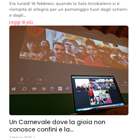
Era lunedì 16 febbraio, quando la Sala Arcobaleno si è
riempita di allegria per un pomeriggio fuori dagli schemi
e dagli...
Leggi di più
Un Carnevale dove la gioia non
conosce confini e la…
3 Marzo 2025
/