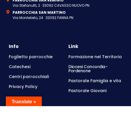
PARROCCHIA SAN REMIGIO
Via Stefanutti, 2 · 33092 CAVASSO NUOVO PN
PARROCCHIA SAN MARTINO
Via Montelieto, 24 · 33092 FANNA PN
Info
Link
Foglietto parrocchie
Formazione nel Territorio
Catechesi
Diocesi Concordia-
Pordenone
Centri parrocchiali
Pastorale Famiglia e vita
Privacy Policy
Pastorale Giovani
Orari d'ufficio
Translate »
FANNA,
martedì, 9.00-12.00
e venerdì, 15.00-17.00
Si consiglia di prenotare l'appuntamento