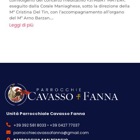
eseguito dalla Corale Maniaghese, sotto la direzione della
Mª Cristina Del Tin, con l’accompagnamento all’organo
del Mº Arno Barzan....
Leggi di più
Unità Parrocchiale Cavasso Fanna
+39 392 581 8033 • +39 0427 77037
parrocchiecavassofanna@gmail.com