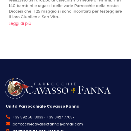
140 bambini e ragazzi delle varie Parrocchie della nostra
Diocesi che il 25 maggio si sono incontrati per festeggiare
il loro Giubileo a San Vito...
Leggi di più
Unità Parrocchiale Cavasso Fanna
+39 392 581 8033 • +39 0427 77037
parrocchiecavassofanna@gmail.com