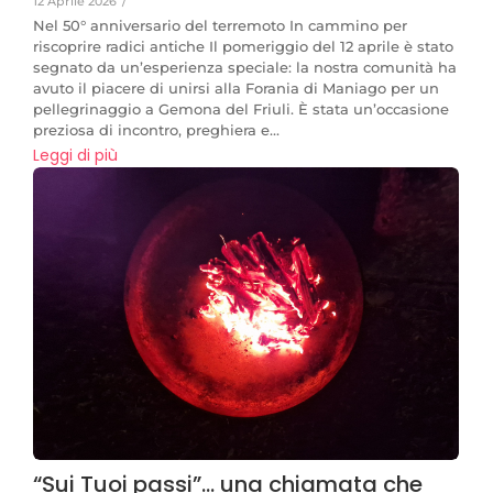
12 Aprile 2026
/
Nel 50° anniversario del terremoto In cammino per
riscoprire radici antiche Il pomeriggio del 12 aprile è stato
segnato da un’esperienza speciale: la nostra comunità ha
avuto il piacere di unirsi alla Forania di Maniago per un
pellegrinaggio a Gemona del Friuli. È stata un’occasione
preziosa di incontro, preghiera e...
Leggi di più
“Sui Tuoi passi”… una chiamata che