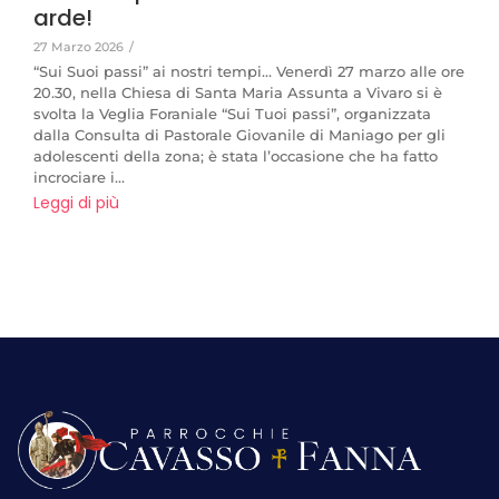
arde!
27 Marzo 2026
/
“Sui Suoi passi” ai nostri tempi… Venerdì 27 marzo alle ore
20.30, nella Chiesa di Santa Maria Assunta a Vivaro si è
svolta la Veglia Foraniale “Sui Tuoi passi”, organizzata
dalla Consulta di Pastorale Giovanile di Maniago per gli
adolescenti della zona; è stata l’occasione che ha fatto
incrociare i...
Leggi di più