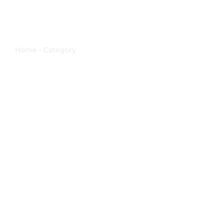
Attività in Forania
Home - Category