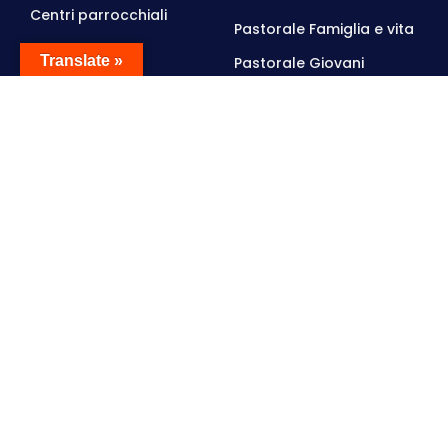
Centri parrocchiali
Pastorale Famiglia e vita
Privacy Policy
Translate »
Pastorale Giovani
Orari d'ufficio
FANNA,
martedì, 9.00-12.00
e venerdì, 15.00-17.00
Si consiglia di prenotare l'appuntamento
Contattaci
© 2026 • Parrocchia San Remigio, Cavasso Nuovo PN,
cf 90002410935 • Parrocchia San Martino, Fanna PN,
cf 90003150936