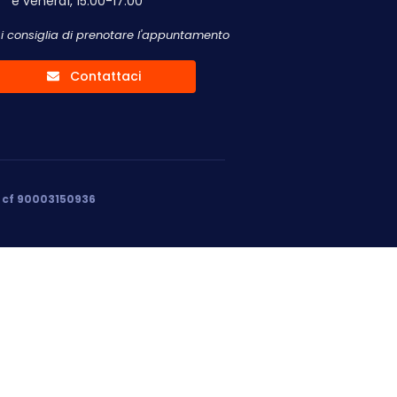
e venerdì, 15.00-17.00
Si consiglia di prenotare l'appuntamento
Contattaci
, cf 90003150936