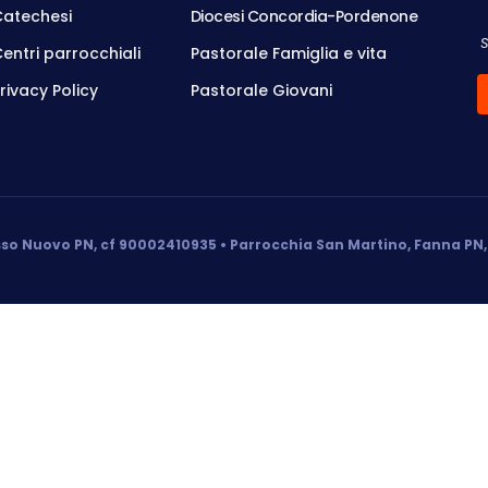
Catechesi
Diocesi Concordia-Pordenone
entri parrocchiali
Pastorale Famiglia e vita
rivacy Policy
Pastorale Giovani
so Nuovo PN, cf 90002410935 • Parrocchia San Martino, Fanna PN