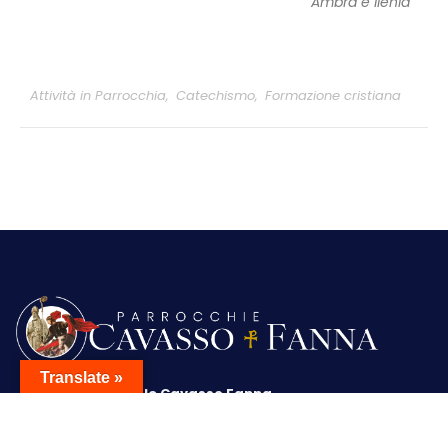
Ambra e Ilenia
Attività in Parrocchia
,
Catechismo
,
Formazione cristiana
Translate »
Unità Parrocchiale Cavasso Fanna
+39 392 581 8033 • +39 0427 77037