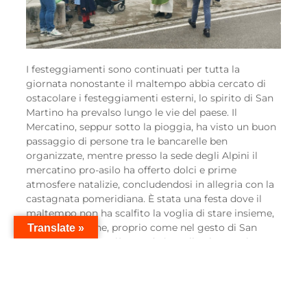
I festeggiamenti sono continuati per tutta la
giornata nonostante il maltempo abbia cercato di
ostacolare i festeggiamenti esterni, lo spirito di San
Martino ha prevalso lungo le vie del paese. Il
Mercatino, seppur sotto la pioggia, ha visto un buon
passaggio di persone tra le bancarelle ben
organizzate, mentre presso la sede degli Alpini il
mercatino pro-asilo ha offerto dolci e prime
atmosfere natalizie, concludendosi in allegria con la
castagnata pomeridiana. È stata una festa dove il
maltempo non ha scalfito la voglia di stare insieme,
ricordandoci che, proprio come nel gesto di San
Translate »
Martino, il calore più grande è quello che sappiamo
donarci l’un l’altro.
#SanMartino #Fanna #FestaRingraziamento