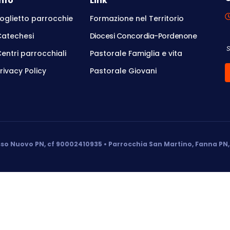
Info
Link
oglietto parrocchie
Formazione nel Territorio
Catechesi
Diocesi Concordia-Pordenone
entri parrocchiali
Pastorale Famiglia e vita
rivacy Policy
Pastorale Giovani
so Nuovo PN, cf 90002410935 • Parrocchia San Martino, Fanna PN