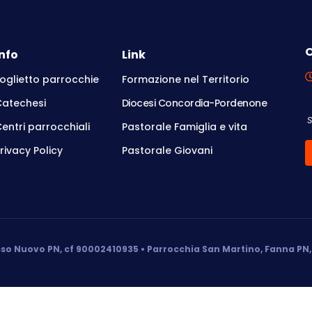
O
Info
Link
oglietto parrocchie
Formazione nel Territorio
Catechesi
Diocesi Concordia-Pordenone
entri parrocchiali
Pastorale Famiglia e vita
rivacy Policy
Pastorale Giovani
so Nuovo PN, cf 90002410935 • Parrocchia San Martino, Fanna PN