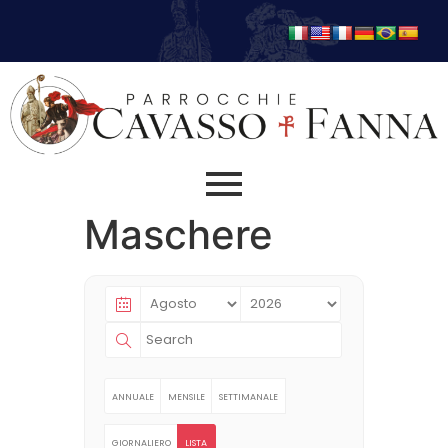
Maschere
ANNUALE
MENSILE
SETTIMANALE
GIORNALIERO
LISTA