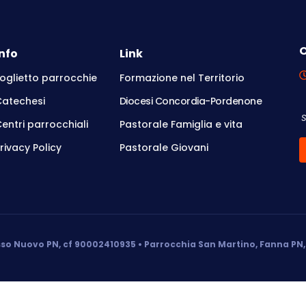
O
Info
Link
oglietto parrocchie
Formazione nel Territorio
Catechesi
Diocesi Concordia-Pordenone
entri parrocchiali
Pastorale Famiglia e vita
rivacy Policy
Pastorale Giovani
so Nuovo PN, cf 90002410935 • Parrocchia San Martino, Fanna PN