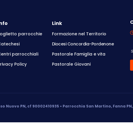
O
Info
Link
oglietto parrocchie
Formazione nel Territorio
Catechesi
Diocesi Concordia-Pordenone
entri parrocchiali
Pastorale Famiglia e vita
rivacy Policy
Pastorale Giovani
so Nuovo PN, cf 90002410935 • Parrocchia San Martino, Fanna PN