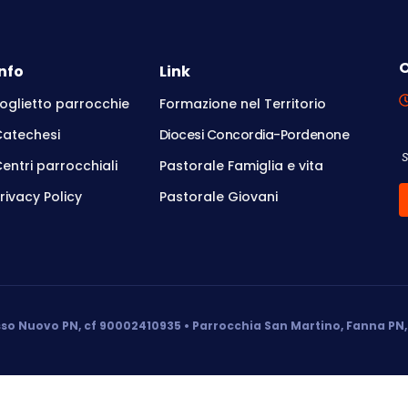
O
Info
Link
oglietto parrocchie
Formazione nel Territorio
Catechesi
Diocesi Concordia-Pordenone
entri parrocchiali
Pastorale Famiglia e vita
rivacy Policy
Pastorale Giovani
so Nuovo PN, cf 90002410935 • Parrocchia San Martino, Fanna PN