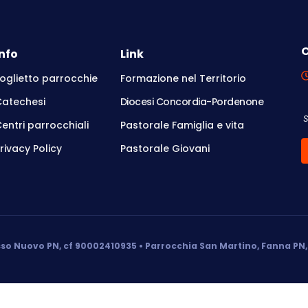
O
Info
Link
oglietto parrocchie
Formazione nel Territorio
Catechesi
Diocesi Concordia-Pordenone
entri parrocchiali
Pastorale Famiglia e vita
rivacy Policy
Pastorale Giovani
so Nuovo PN, cf 90002410935 • Parrocchia San Martino, Fanna PN