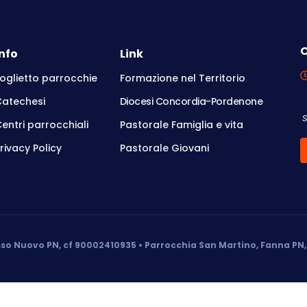
O
Info
Link
oglietto parrocchie
Formazione nel Territorio
Catechesi
Diocesi Concordia-Pordenone
entri parrocchiali
Pastorale Famiglia e vita
rivacy Policy
Pastorale Giovani
so Nuovo PN, cf 90002410935 • Parrocchia San Martino, Fanna PN