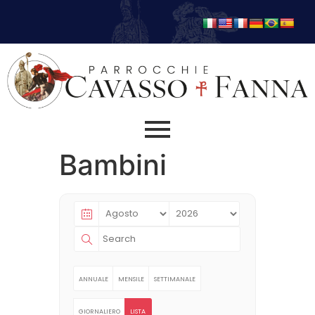
Bambini
ANNUALE
MENSILE
SETTIMANALE
GIORNALIERO
LISTA