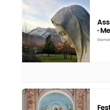
Ass
· M
Giornat
Fes