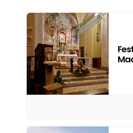
Fes
Mad