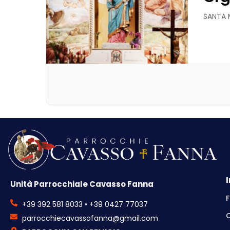
SANTA M
Unità Parrocchiale Cavasso Fanna
F
+39 392 581 8033 • +39 0427 77037
parrocchiecavassofanna@gmail.com