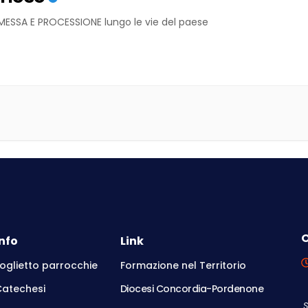
ESSA E PROCESSIONE lungo le vie del paese
O
Info
Link
oglietto parrocchie
Formazione nel Territorio
Catechesi
Diocesi Concordia-Pordenone